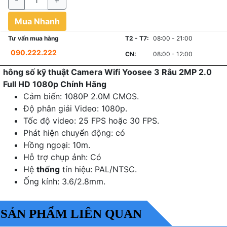
-
+
Mua Nhanh
Tư vấn mua hàng
T2 - T7:
08:00 - 21:00
090.222.222
CN:
08:00 - 12:00
hông số kỹ thuật Camera Wifi Yoosee 3 Râu 2MP 2.0
Full HD 1080p Chính Hãng
Cảm biến: 1080P 2.0M CMOS.
Độ phân giải Video: 1080p.
Tốc độ video: 25 FPS hoặc 30 FPS.
Phát hiện chuyển động: có
Hồng ngoại: 10m.
Hỗ trợ chụp ảnh: Có
Hệ
thống
tín hiệu: PAL/NTSC.
Ống kính: 3.6/2.8mm.
SẢN PHẨM LIÊN QUAN