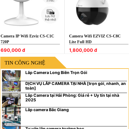
Camera IP Wifi Ezviz CS-C1C
Camera Wifi EZVIZ CS-C8C
720P
Lite Full HD
690,000 đ
1,800,000 đ
TIN CÔNG NGHỆ
Lắp Camera Long Biên Trọn Gói
DỊCH VỤ LẮP CAMERA TẠI NHÀ [trọn gói, nhanh, an
toàn]
Lắp Camera tại Hải Phòng: Giá rẻ + Uy tín tại nhà
2025
Lắp camera Bắc Giang
Tư vấn lắp camera trường học