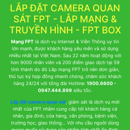
LẮP ĐẶT CAMERA QUAN
SÁT FPT - LẮP MẠNG &
TRUYỀN HÌNH - FPT BOX
Mạng FPT
là dịch vụ Internet & Viễn Thông uy tín
lớn mạnh, được khách hàng yêu mến và sử dụng
nhiều nhất tại Việt Nam. Sau 22 năm hoạt động với
hơn 9000 nhân viên và 200 điểm giao dịch tại 59
tỉnh thành do đó Lắp mạng FPT trở nên đơn giản,
thủ tục ký hợp đồng nhanh chóng, chăm sóc khách
hàng 24/24 với tổng đài Hotline:
1900.6600 -
0947.444.899
siêu tốc.
Lắp đặt camera quan sát
, giám sát là dịch vụ mới
nhất của FPT nhằm cung cấp tới khách hàng cá
nhân, gia đình, cửa hàng, văn phòng, bệnh viện,
trường học, giao thông… Với nhu cầu người dùng
mong muốn sử dụng sản phẩm tính chất ổn định,