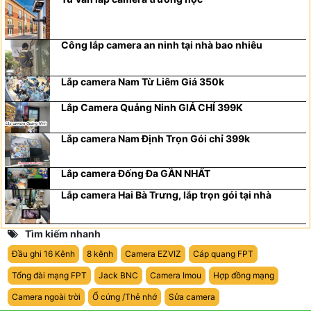
Công lắp camera an ninh tại nhà bao nhiêu
Lắp camera Nam Từ Liêm Giá 350k
Lắp Camera Quảng Ninh GIÁ CHỈ 399K
Lắp camera Nam Định Trọn Gói chỉ 399k
Lắp camera Đống Đa GẦN NHẤT
Lắp camera Hai Bà Trưng, lắp trọn gói tại nhà
Tìm kiếm nhanh
Đầu ghi 16 Kênh
8 kênh
Camera EZVIZ
Cáp quang FPT
Tổng đài mạng FPT
Jack BNC
Camera Imou
Hợp đồng mạng
Camera ngoài trời
Ổ cứng /Thẻ nhớ
Sửa camera