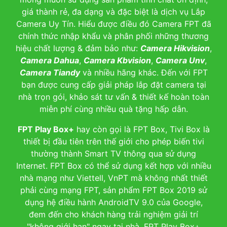
giá thành rẻ, đa dạng và đặc biệt là dịch vụ Lắp
Camera Uy Tín. Hiểu được điều đó Camera FPT đã
chính thức nhập khẩu và phân phối những thương
hiệu chất lượng & đảm bảo như:
Camera Hikvision
,
Camera Dahua
,
Camera Kbvision
,
Camera Unv
,
Camera Tiandy
và nhiều hãng khác. Đến với FPT
bạn được cung cấp giải pháp lắp đặt camera tại
nhà trọn gói, khảo sát tư vấn & thiết kế hoàn toàn
miễn phí cùng nhiều quà tặng hấp dẫn.
FPT Play Box+
hay còn gọi là FPT Box, Tivi Box là
thiết bị đầu tiên trên thế giới cho phép biến tivi
thường thành Smart TV thông qua sử dụng
Internet. FPT Box có thể sử dụng kết hợp với nhiều
nhà mạng như Viettell, VnPT mà không nhất thiết
phải cùng mạng FPT, sản phẩm FPT Box 2019 sử
dụng hệ điều hành AndroidTV 9.0 của Google,
đem đến cho khách hàng trải nghiệm giải trí
"không giới hạn" ngay tại nhà. FPT Play Box+