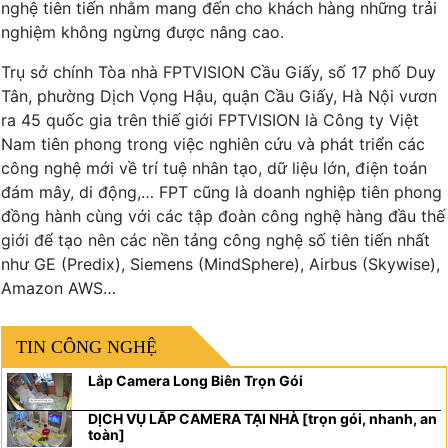
nghệ tiên tiến nhằm mang đến cho khách hàng những trải
nghiệm không ngừng được nâng cao.
Trụ sở chính Tòa nhà FPTVISION Cầu Giấy, số 17 phố Duy
Tân, phường Dịch Vọng Hậu, quận Cầu Giấy, Hà Nội vươn
ra 45 quốc gia trên thiế giới FPTVISION là Công ty Việt
Nam tiên phong trong việc nghiên cứu và phát triển các
công nghệ mới về trí tuệ nhân tạo, dữ liệu lớn, điện toán
đám mây, di động,… FPT cũng là doanh nghiệp tiên phong
đồng hành cùng với các tập đoàn công nghệ hàng đầu thế
giới để tạo nên các nền tảng công nghệ số tiên tiến nhất
như GE (Predix), Siemens (MindSphere), Airbus (Skywise),
Amazon AWS…
TIN CÔNG NGHỆ
Lắp Camera Long Biên Trọn Gói
DỊCH VỤ LẮP CAMERA TẠI NHÀ [trọn gói, nhanh, an
toàn]