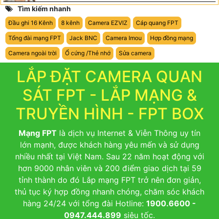
Tìm kiếm nhanh
Đầu ghi 16 Kênh
8 kênh
Camera EZVIZ
Cáp quang FPT
Tổng đài mạng FPT
Jack BNC
Camera Imou
Hợp đồng mạng
Camera ngoài trời
Ổ cứng /Thẻ nhớ
Sửa camera
LẮP ĐẶT CAMERA QUAN
SÁT FPT - LẮP MẠNG &
TRUYỀN HÌNH - FPT BOX
Mạng FPT
là dịch vụ Internet & Viễn Thông uy tín
lớn mạnh, được khách hàng yêu mến và sử dụng
nhiều nhất tại Việt Nam. Sau 22 năm hoạt động với
hơn 9000 nhân viên và 200 điểm giao dịch tại 59
tỉnh thành do đó Lắp mạng FPT trở nên đơn giản,
thủ tục ký hợp đồng nhanh chóng, chăm sóc khách
hàng 24/24 với tổng đài Hotline:
1900.6600 -
0947.444.899
siêu tốc.