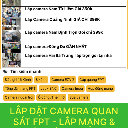
Lắp camera Nam Từ Liêm Giá 350k
Lắp Camera Quảng Ninh GIÁ CHỈ 399K
Lắp camera Nam Định Trọn Gói chỉ 399k
Lắp camera Đống Đa GẦN NHẤT
Lắp camera Hai Bà Trưng, lắp trọn gói tại nhà
Tìm kiếm nhanh
Đầu ghi 16 Kênh
8 kênh
Camera EZVIZ
Cáp quang FPT
Tổng đài mạng FPT
Jack BNC
Camera Imou
Hợp đồng mạng
Camera ngoài trời
Ổ cứng /Thẻ nhớ
Sửa camera
LẮP ĐẶT CAMERA QUAN
SÁT FPT - LẮP MẠNG &