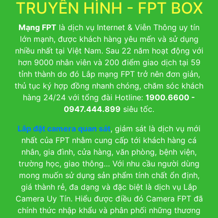
TRUYỀN HÌNH - FPT BOX
Mạng FPT
là dịch vụ Internet & Viễn Thông uy tín
lớn mạnh, được khách hàng yêu mến và sử dụng
nhiều nhất tại Việt Nam. Sau 22 năm hoạt động với
hơn 9000 nhân viên và 200 điểm giao dịch tại 59
tỉnh thành do đó Lắp mạng FPT trở nên đơn giản,
thủ tục ký hợp đồng nhanh chóng, chăm sóc khách
hàng 24/24 với tổng đài Hotline:
1900.6600 -
0947.444.899
siêu tốc.
Lắp đặt camera quan sát
, giám sát là dịch vụ mới
nhất của FPT nhằm cung cấp tới khách hàng cá
nhân, gia đình, cửa hàng, văn phòng, bệnh viện,
trường học, giao thông… Với nhu cầu người dùng
mong muốn sử dụng sản phẩm tính chất ổn định,
giá thành rẻ, đa dạng và đặc biệt là dịch vụ Lắp
Camera Uy Tín. Hiểu được điều đó Camera FPT đã
chính thức nhập khẩu và phân phối những thương