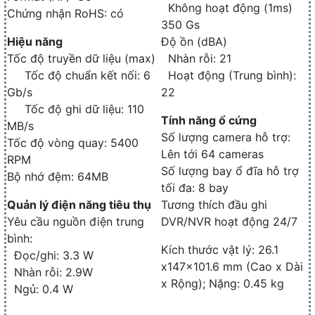
Không hoạt động (1ms)
Chứng nhận RoHS: có
350 Gs
Hiệu năng
Độ ồn (dBA)
Tốc độ truyền dữ liệu (max)
Nhàn rỗi: 21
Tốc độ chuẩn kết nối: 6
Hoạt động (Trung bình):
Gb/s
22
Tốc độ ghi dữ liệu: 110
Tính năng ổ cứng
MB/s
Số lượng camera hỗ trợ:
Tốc độ vòng quay: 5400
Lên tới 64 cameras
RPM
Số lượng bay ổ đĩa hỗ trợ
Bộ nhớ đệm: 64MB
tối đa: 8 bay
Quản lý điện năng tiêu thụ
Tương thích đầu ghi
Yêu cầu nguồn điện trung
DVR/NVR hoạt động 24/7
bình:
Kích thước vật lý: 26.1
Đọc/ghi: 3.3 W
x147x101.6 mm (Cao x Dài
Nhàn rỗi: 2.9W
x Rộng); Nặng: 0.45 kg
Ngủ: 0.4 W