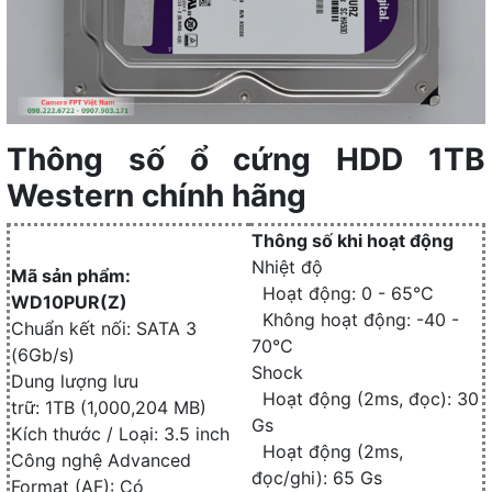
Thông số ổ cứng HDD 1TB
Western chính hãng
Thông số khi hoạt động
Nhiệt độ
Mã sản phẩm:
Hoạt động: 0 - 65°C
WD10PUR(Z)
Không hoạt động: -40 -
Chuẩn kết nối: SATA 3
70°C
(6Gb/s)
Shock
Dung lượng lưu
Hoạt động (2ms, đọc): 30
trữ: 1TB (1,000,204 MB)
Gs
Kích thước / Loại: 3.5 inch
Hoạt động (2ms,
Công nghệ Advanced
đọc/ghi): 65 Gs
Format (AF): Có